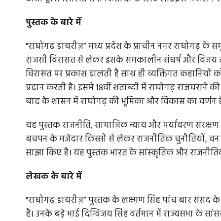
पुस्तक
के
बारे
में
"राघोगढ़ डायरीज़” मध्य प्रदेश के प्राचीन नगर राघोगढ़ के
ारत को पहला
MSP पर मूंग खरीदी की मांग को लेकर किसान सं
राजसी विरासत से लेकर इसके समकालीन संघर्ष और विजय त
भोपाल...
विरासत पर प्रकाश डालती है साथ ही व्यक्तिगत कहानियों
प्रदान करती है। इसमें 18वीं शताब्दी में राघोगढ़ राजघराने क
्णिम शुरुआत की है।
भोपाल की ओर बढ़ रहे किसानों के पैदल मार्च को पुलिस न
औबेदुल्लागंज से पहले टोल प्लाजा...
बाद के शासन में राघोगढ़ की भूमिका और विकास का वर्णन 
यह पुस्तक राजनीति, सामाजिक न्याय और पर्यावरण संरक्षण प
बचपन के मजेदार किस्सों से लेकर राजनीतिक चुनौतियों, वन 
साझा किए हैं। यह पुस्तक भारत के सांस्कृतिक और राजनीतिक
लेखक
के
बारे
में
"राघोगढ़ डायरीज़” पुस्तक के लक्ष्मण सिंह पांच बार संसद 
हैं। उनके बड़े भाई दिग्विजय सिंह वर्तमान में राज्यसभा के सां