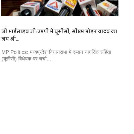
र
जी भाईसाहब जी:एमपी में यूसीसी, सीएम मोहन यादव का
72वें रा
जय श्री...
72वें रा
'आर्टिकल
MP Politics: मध्यप्रदेश विधानसभा में समान नागरिक संहिता
(यूसीसी) विधेयक पर चर्चा...