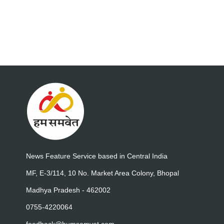
News Feature Service based in Central India
MF, E-3/114, 10 No. Market Area Colony, Bhopal
Madhya Pradesh - 462002
0755-4220064
feedback@humsamvet.com