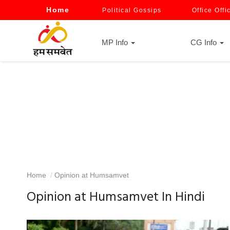
Home
Political Gossips
Office Offi
MP Info
CG Info
Home
Opinion at Humsamvet
Opinion at Humsamvet In Hindi