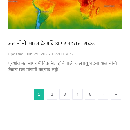
गह, धार
भोपाल में आज से दोनों ट्रैक पर दौड़ेगी मेट्रो, पीक आवर्स...
अल नीनो: भारत के भविष्य पर मंडराता संकट
भोपाल में सुभाष नगर से एम्स के बीच मेट्रो अब दोनों ट्रैक पर
Updated: Jun 29, 2026 13:20 PM SIT
दौड़ेगी। नया अत्याधुनिक...
दिया कि हर
प्रशांत महासागर में विकसित होने वाली जलवायु घटना अल नीनो
केवल एक मौसमी बदलाव नहीं,...
›
»
1
2
3
4
5