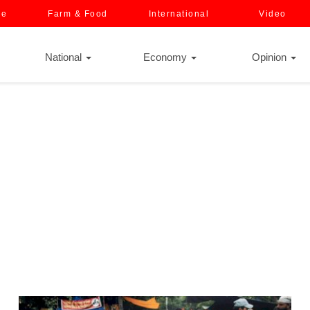
ce
Farm & Food
International
Video
National
Economy
Opinion