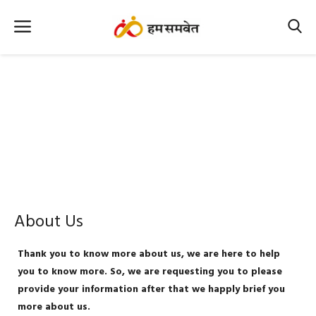
Home
Nation
MP Info
CG Info
International
About Us
Office Office
Thank you to know more about us, we are here to help
Political Gossips
you to know more. So, we are requesting you to please
provide your information after that we happly brief you
Farm & Food
more about us.