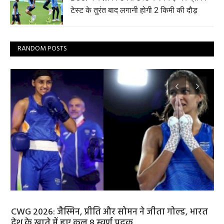
टेस्ट के तुरंत बाद लगानी होगी 2 किमी की दौड़
RANDOM POSTS
CWG 2026: जैस्मिन, प्रीति और सोमन ने जीता गोल्ड, भारत
भा
देश के खाते में हुए कुल 8 स्वर्ण पदक
डा