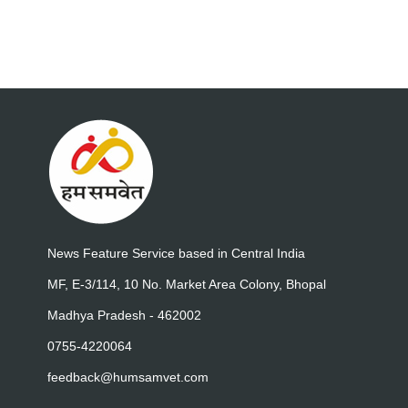
News Feature Service based in Central India
MF, E-3/114, 10 No. Market Area Colony, Bhopal
Madhya Pradesh - 462002
0755-4220064
feedback@humsamvet.com