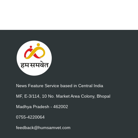
News Feature Service based in Central India
MF, E-3/114, 10 No. Market Area Colony, Bhopal
Madhya Pradesh - 462002
0755-4220064
feedback@humsamvet.com