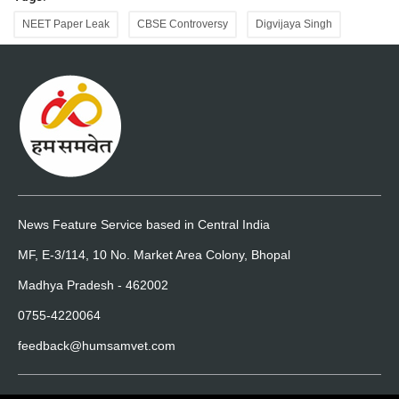
NEET Paper Leak
CBSE Controversy
Digvijaya Singh
News Feature Service based in Central India
MF, E-3/114, 10 No. Market Area Colony, Bhopal
Madhya Pradesh - 462002
0755-4220064
feedback@humsamvet.com