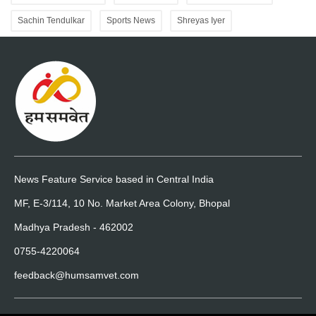
Sachin Tendulkar
Sports News
Shreyas Iyer
News Feature Service based in Central India
MF, E-3/114, 10 No. Market Area Colony, Bhopal
Madhya Pradesh - 462002
0755-4220064
feedback@humsamvet.com