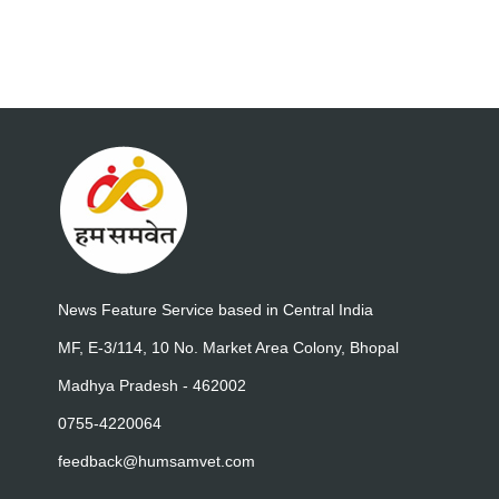
News Feature Service based in Central India
MF, E-3/114, 10 No. Market Area Colony, Bhopal
Madhya Pradesh - 462002
0755-4220064
feedback@humsamvet.com