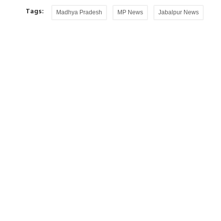
Tags:
Madhya Pradesh
MP News
Jabalpur News
रोध, क्‍या इंदौर
Gen Z हमारी पीढ़ी से ज्यादा ईमानदार और देशभक्त
उनकी...
ाल पूरा होने का
सेम-सेक्स मैरिज को लेकर मोहन भागवत ने कहा कि L
हमारी सोसाइटी का हिस्सा हैं।...