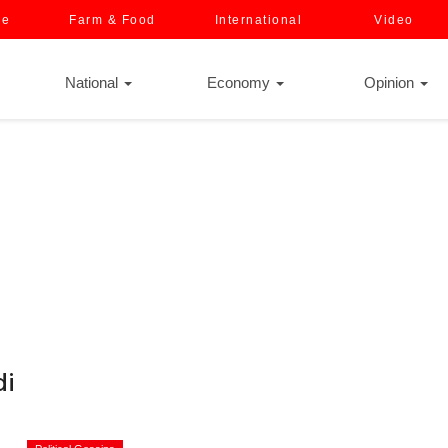
ce
Farm & Food
International
Video
National
Economy
Opinion
di