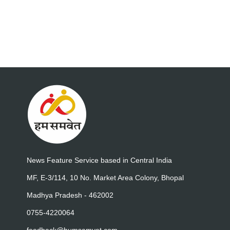
News Feature Service based in Central India
MF, E-3/114, 10 No. Market Area Colony, Bhopal
Madhya Pradesh - 462002
0755-4220064
feedback@humsamvet.com