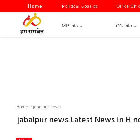
Home
Political Gossips
Office Offi
MP Info
CG Info
Home
jabalpur news
jabalpur news Latest News in Hin