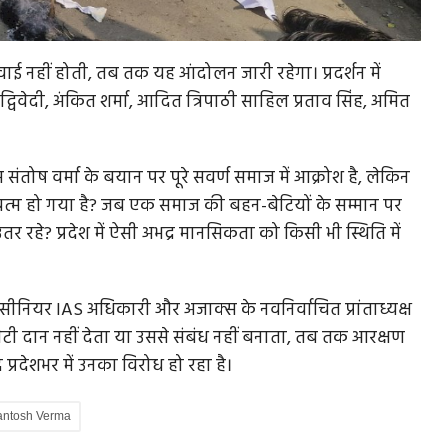
 नहीं होती, तब तक यह आंदोलन जारी रहेगा। प्रदर्शन में
विवेदी, अंकित शर्मा, आदित त्रिपाठी साहिल प्रताव सिंह, अमित
 पर
किसानों के लिये जरूरी है कमलनाथ का कर्ज माफी मॉडल
कर्जमाफी के पहले चरण में 7108.96 करोड़ रुपये और दूसरे चरण
में 4538.03 करोड़ रुपये...
 संतोष वर्मा के बयान पर पूरे सवर्ण समाज में आक्रोश है, लेकिन
में
मीर खत्म हो गया है? जब एक समाज की बहन-बेटियों के सम्मान पर
उतर रहे? प्रदेश में ऐसी अभद्र मानसिकता को किसी भी स्थिति में
 सीनियर IAS अधिकारी और अजाक्स के नवनिर्वाचित प्रांताध्यक्ष
 बेटी दान नहीं देता या उससे संबंध नहीं बनाता, तब तक आरक्षण
रदेशभर में उनका विरोध हो रहा है।
antosh Verma