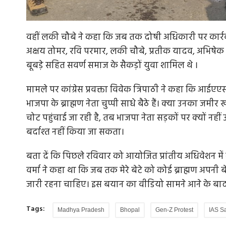
वहीं लकी चौबे ने कहा कि जब तक दोषी अधिकारी पर कार्रवाई
अक्षय तोमर, रवि परमार, लकी चौबे, प्रतीक यादव, अभिषेक द्
ी कार्रवाई में
जंतर-मंतर पर जुटे छात्रों पर हुआ लाठीचार्ज, दमन
बूबड़े सहित सवर्ण समाज के सैकड़ों युवा शामिल थे ।
उतरी...
मामले पर कांग्रेस प्रवक्ता विवेक त्रिपाठी ने कहा कि आईएएस
ोर्मुज स्ट्रेट से
मल्लिकार्जुन खड़गे ने NEET पेपर लीक का मुद्दा राज्यसभा 
उठाया। खड़गे ने सरकार...
भाजपा के ब्राह्मण नेता चुप्पी साधे बैठे हैं। क्या उनका ज
चोट पहुंचाई जा रही है, तब भाजपा नेता सड़कों पर क्यों नहीं 
बर्दाश्त नहीं किया जा सकता।
बता दें कि पिछले रविवार को आयोजित प्रांतीय अधिवेशन में
वर्मा ने कहा था कि जब तक मेरे बेटे को कोई ब्राह्मण अपनी
जारी रहना चाहिए। इस बयान का वीडियो सामने आने के बाद प्
Tags:
Madhya Pradesh
Bhopal
Gen-Z Protest
IAS S