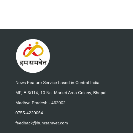
News Feature Service based in Central India
MF, E-3/114, 10 No. Market Area Colony, Bhopal
Madhya Pradesh - 462002
0755-4220064
feedback@humsamvet.com