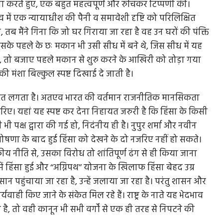
ना करते हुए, एक बहुत महत्वपूर्ण और रुचिकर टिप्पणी की।
ास्तव में एक न्यायाधीश की पैनी व समावेशी दृष्टि को परिलिक्षित
 तब मैंने गिना कि जो घर गिराया जा रहा है वह उन घरों की पंक्ति
इसके पहले के छः मकान भी उसी सीध में बने थे, जिस सीध में यह
 चल
CWG 2026: मीराबाई चानू ने दिलाया भारत को पहला
े, तो बजाए पहले मकान से शुरु करने के आखिरी को तोड़ा गया
गोल्ड, लगातार...
मंशा बिल्कुल स्पष्ट दिखाई दे जाती है।
ए यह
ग्लासगो कॉमनवेल्थ गेम्स 2026 में भारत ने स्वर्णिम शुरुआत की है
अनुचित लगता है। अतएव भारत की वर्तमान राजनीतिक मानसिकता
स्टार वेटलिफ्टर...
ए। यहां यह स्पष्ट कर देना निहायत जरुरी है कि हिंसा के किसी
 पक्ष द्वारा की गई हो, निदंनीय ही है। नुपुर शर्मा और नवीन
ोषणा के बाद हुई हिंसा को देखने के दो नजरिए नहीं हो सकते।
 नीति से, उसका विरोध तो शांतिपूर्ण ढंग से ही किया जाना
ें हिंसा हुई और ‘‘अग्निपथ’’ योजना के खिलाफ हिंसा बेहद उग्र
सान पहुंचाया जा रहा है, उन्हें जलाया जा रहा है। परंतु शासन और
ाही किए जाने के संकेत मिल रहे हैं। राष्ट्र के नाते यह भेदभाव
ै, तो वही कानून भी सभी वर्गों से एक ही तरह से निपटने की