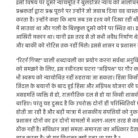
इसी विषय पर दूसरे न्यायमूर्ति ने बुलडोजर न्याय की आलोच
प्रश्नकर्ता द्वारा प्रश्न पूछने पर उन्होंने जो जवाब दिया वह व
करता है। उन्होंने कहा कि आप जब उस दृश्य को दिखा रहीं थी,
में सातवां था और गली के बिल्कुल दूसरे कोने पर स्थित था। 
 बजट, राम के
किसान आंदोलन: धरती माता के यहां रिश्वत नहीं
आखिरी मकान था। यानी इस तरह से तो सभी अवैध निर्माण थ
सकती
और बाकी को नोटिस तक नहीं मिले। इससे शासन व प्रशासन की 
 जगदीश देवड़ा ने
किसान आंदोलन ने संघर्ष के नौ माह पूरे कर लिए। इसलि
‘‘रिटर्न गिफ्ट’’ वाली शब्दावली का प्रयोग करना सर्वथा 
सवाल उठना लाजमी है कि इससे...
को समझने के लिए, इस नवीनतम घटना ‘‘अग्निपथ’’ पर गौर करि
भी स्वरूप को न्यायोचित नहीं ठहराया जा सकता। हिंसा किसी भी
जिंदल के बयानों के बाद हुई हिंसा और अग्निपथ योजना की घ
असहमति व्यक्ति से हो, राजनीतिक दल से हो या किसी शासकीय
चाहिए। परंतु यह दुखद है कि उपरोक्त दोनों ही परिस्थितियों म
होती जा रही है और बड़ी मात्रा में शासकीय संपत्तियों को नुक
प्रशासन दोनों का इन दोनों मामलों में अलग-अलग तरह से कार्यव
ठीक नहीं है। संविधान जहां समता-समानता का अधिकार देता ह