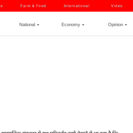
ce
Farm & Food
International
Video
National
Economy
Opinion