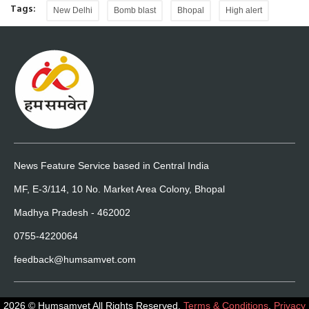
Tags:
New Delhi
Bomb blast
Bhopal
High alert
News Feature Service based in Central India
MF, E-3/114, 10 No. Market Area Colony, Bhopal
Madhya Pradesh - 462002
0755-4220064
feedback@humsamvet.com
2026 © Humsamvet All Rights Reserved.
Terms & Conditions
,
Privacy