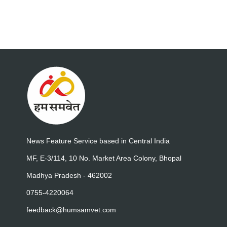
News Feature Service based in Central India
MF, E-3/114, 10 No. Market Area Colony, Bhopal
Madhya Pradesh - 462002
0755-4220064
feedback@humsamvet.com