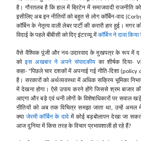
है। गौरतलब है कि हाल में ब्रिटेन में समाजवादी राजनीति को
इसीलिए अब इन नीतियों को बहुत से लोग कॉर्बिन-वाद (
Corb
कॉर्बिन के नेतृत्व वाली लेबर पार्टी की करारी हार हुई। मगर
चुक की भूख
क्या डाली जा सकती है साझे इतिहास पर साझी 
विदाई के पहले बीबीसी को दिए इंटरव्यू में
कॉर्बिन ने दावा किया
And the ridiculous reasons why
वैसे वैश्विक पूंजी और नव-उदारवाद के मुखपत्र के रूप में द
र दायर याचिका पर
को
इस अखबार ने अपने संपादकीय
का शीर्षक दिया-
V
कहा-
“
पिछले चार दशकों में अपनाई गई नीति-दिशा (
policy 
है। सरकारों को अर्थव्यवस्था में अधिक सक्रिय भूमिका निभा
में देखना होगा। ऐसे उपाय करने होंगे जिससे श्रम बाजार की
आएगा और बड़े एवं धनी लोगों के विशेषाधिकारों पर सवाल खड
ऩीतियों को अब तक विचित्र समझा जाता था
, उन्हें अमल 
क्या
जेरमी कॉर्बिन के दावे
में कोई बड़बोलापन देखा जा सकत
आज दुनिया में किस तरह के विचार प्रभावशाली हो रहे हैं
?