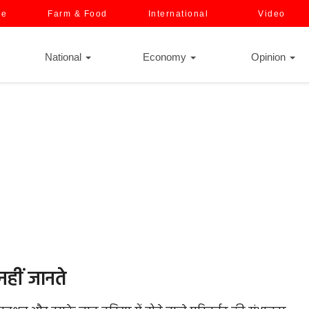
ce
Farm & Food
International
Video
National
Economy
Opinion
हीं जानते