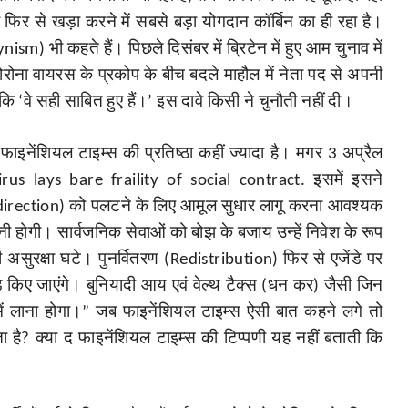
 फिर से खड़ा करने में सबसे बड़ा योगदान कॉर्बिन का ही रहा है।
ynism)
भी कहते हैं। पिछले दिसंबर में ब्रिटेन में हुए आम चुनाव में
 कोरोना वायरस के प्रकोप के बीच बदले माहौल में नेता पद से अपनी
नज़र
रीवा में कांग्रेस नेता अमित कोल की सरेराह हत्या, HDFC
कि
‘
वे सही साबित हुए हैं।
’
इस दावे किसी ने चुनौती नहीं दी।
बैंक...
 फाइनेंशियल टाइम्स की प्रतिष्ठा कहीं ज्यादा है। मगर 3 अप्रैल
मध्य प्रदेश के रीवा में मंगलवार रात कांग्रेस एसटी प्रकोष्ठ
जिलाध्यक्ष अमित कोल की...
irus lays bare fraility of social contract.
इसमें इसने
direction)
को पलटने के लिए आमूल सुधार लागू करना आवश्यक
नी होगी। सार्वजनिक सेवाओं को बोझ के बजाय उन्हें निवेश के रूप
 असुरक्षा घटे। पुनर्वितरण (
Redistribution
) फिर से एजेंडे पर
़े किए जाएंगे। बुनियादी आय एवं वेल्थ टैक्स (धन कर) जैसी जिन
में लाना होगा।
”
जब फाइनेंशियल टाइम्स ऐसी बात कहने लगे तो
ा है
?
क्या द फाइनेंशियल टाइम्स की टिप्पणी यह नहीं बताती कि