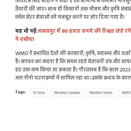
शिवराज सिंह चौहान ने कहा है कि सामान्य से कमजोर मानसू
तैयारी की जाए। साथ ही किसानों तक मौसम और कृषि संबंधी
कॉल सेंटर सेवाओं को मजबूत करने पर जोर दिया गया है।
ल यात्रा शुरू,
महत्वपूर्ण यह नहीं है कि झंडे का रंग कैसा है, बल्
यह भी पढ़ें:
जबलपुर में 80 हजार रुपये की रिश्वत लेते र
महत्वपूर्ण...
ने दबोचा
उठाने के लिए
दिग्विजय सिंह के नर्मदा यात्रा के चार वर्ष पूरा होने पर इस
WMO ने प्रभावित देशों की सरकारों, कृषि, स्वास्थ्य और ऊर्जा क
यात्रा के सहयात्री...
है। संगठन का कहना है कि समय रहते चेतावनी तंत्र और आ
हद तक कम किया जा सकता है। गौरतलब है कि साल 2023-2
अल नीनो घटनाक्रमों में शामिल रहा था। इसके प्रभाव के कारण 
Tags:
El Nino
Weather Update
Weather News
WMO