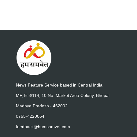
News Feature Service based in Central India
MF, E-3/114, 10 No. Market Area Colony, Bhopal
Madhya Pradesh - 462002
0755-4220064
feedback@humsamvet.com