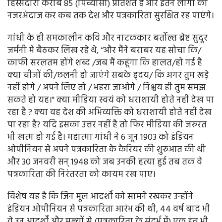
हिस्सेदारी करीब 85 (पिच्यासी) प्रतिशत है और इतने लोगों को
नजरअंदाज कर कब तक देश और पत्रकारिता सुरक्षित रह पाएंगे।
गांधी के ही समकालीन कवि और नाटककार बर्तोल्त ब्रेष्ट सुदूर
जर्मनी मे बैठकर लिख रहे थे, ‘‘और मैंने बराबर यह सोचा कि/
काफी सरलतम होंगे शब्द /जब मैं कहूंगा कि हालत/हो गई है
क्या चीजों की/छलनी हो जाएंगे सबके ह्दय/ कि अगर तुम खड़े
नहीं होगे / अपने लिए तो / भहरा जाओगे / निश्चय ही तुम समझ
सकते हो यह।" क्या मीडिया स्वयं को धराशायी होते नहीं देख पा
रहा है ? क्या वह देश की अभिव्यक्ति को धराशायी होते नहीं देख
पा रहा है? यदि इसका उत्तर नहीं है तो फिर मीडिया की जरुरत
भी खत्म हो गई है। महात्मा गांधी ने 6 जून 1903 को इंडियन
ओपीनियन से अपने पत्रकारिता के कैरियर की शुरुआत की थी
और 30 जनवरी सन् 1948 को जब उनकी हत्या हुई तब तक वे
पत्रकारिता की निरंतरता को कायम रख पाए।
विशेष यह है कि जिन मूल आदर्शों को सामने रखकर उन्होंने
इंडियन ओपीनियन से पत्रकारिता आरंभ की थी, 44 वर्ष बाद भी
वे उन आदर्शों और मूल्यों से (पत्रकारिता के संदर्भ में) एक इंच भी