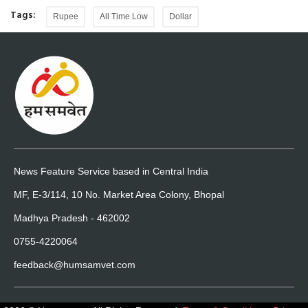
Tags:
Rupee
All Time Low
Dollar
News Feature Service based in Central India
MF, E-3/114, 10 No. Market Area Colony, Bhopal
Madhya Pradesh - 462002
0755-4220064
feedback@humsamvet.com