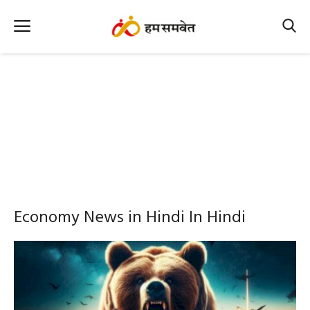
Home
Nation
MP Info
CG Info
International
Economy News in Hindi In Hindi
Office Office
Political Gossips
Farm & Food