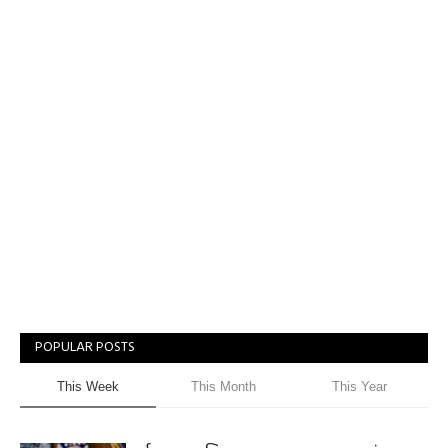
POPULAR POSTS
This Week
This Month
This Year