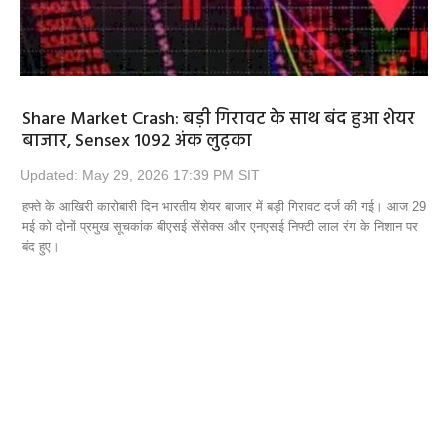
Share Market Crash: बड़ी गिरावट के साथ बंद हुआ शेयर
बाजार, Sensex 1092 अंक लुढ़का
Updated: May 29, 2026 17:39 PM SIT
हफ्ते के आखिरी कारोबारी दिन भारतीय शेयर बाजार में बड़ी गिरावट दर्ज की गई। आज 29
मई को दोनों प्रमुख सूचकांक बीएसई सेंसेक्स और एनएसई निफ्टी लाल रंग के निशान पर
बंद हुए।