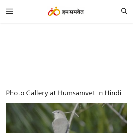
Home
Nation
MP Info
CG Info
International
Photo Gallery at Humsamvet In Hindi
Office Office
Political Gossips
Farm & Food