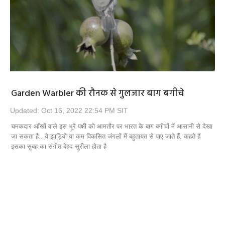
Opinion
Health & Lifestyle
Photo Gallery
Home
Garden Warbler की रौनक से गुलजार बाग बगीचे
Updated: Oct 16, 2022 22:54 PM SIT
चमकदार आँखों वाले इस भूरे पक्षी को आमतौर पर भारत के बाग़ बगीचों में आसानी से देखा
जा सकता है.. ये झाड़ियों या कम विकसित जंगलों में बहुतायत से पाए जाते हैं. कहते हैं
इसका सुबह का संगीत बेहद सुरीला होता है