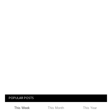
POPULAR POSTS
This Week
This Month
This Year