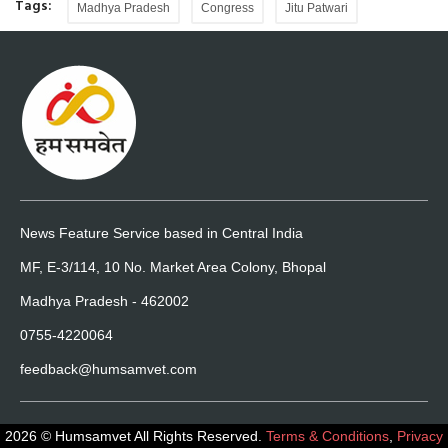
Tags:
Madhya Pradesh
Congress
Jitu Patwari
News Feature Service based in Central India
MF, E-3/114, 10 No. Market Area Colony, Bhopal
Madhya Pradesh - 462002
0755-4220064
feedback@humsamvet.com
2026 © Humsamvet All Rights Reserved.
Terms & Conditions
,
Privacy