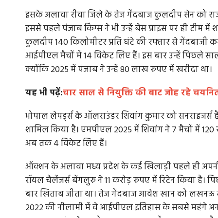
इसके अलावा रीवा जिले के तेज गेंदबाज कुलदीप सेन को राजस
इससे पहले पंजाब किंग्स ने भी उन्हें बेस प्राइस पर ही टीम
कुलदीप 140 किलोमीटर प्रति घंटे की रफ्तार से गेंदबाजी करने
मे में 100
जी भाईसाहब जी: एसपी को धमकी के बाद बीजेप
आईपीएल मैचों में 14 विकेट लिए हैं। इस बार उन्हें पिछले
एमएलए ने क्यों...
क्योंकि 2025 में पंजाब ने उन्हें 80 लाख रुपए में खरीदा था।
लफनामे में करीब
विधायक प्रीतम लोधी की बीजेपी में वापसी करवाने वाले प्
यह भी पढ़ें:
चार साल से नियुक्ति की बाट जोह रहे चयनित 
ज्योतिरादित्य सिंधिया...
भोपाल लेपर्ड्स के ऑलराउंडर शिवांग कुमार को सनराइजर्स है
शामिल किया है। एमपीएल 2025 में शिवांग ने 7 मैचों में 120 र
अब तक 4 विकेट लिए हैं।
ऑक्शन के अलावा मध्य प्रदेश के कई खिलाड़ी पहले ही अपनी-
रॉयल चैलेंजर्स बेंगलुरु ने 11 करोड़ रुपए में रिटेन किया ह
बार खिताब जीता था। तेज गेंदबाज आवेश खान को लखनऊ सुपर
2022 की नीलामी में वे आईपीएल इतिहास के सबसे महंगे अ