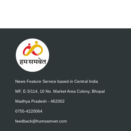
News Feature Service based in Central India
MF, E-3/114, 10 No. Market Area Colony, Bhopal
Madhya Pradesh - 462002
0755-4220064
feedback@humsamvet.com