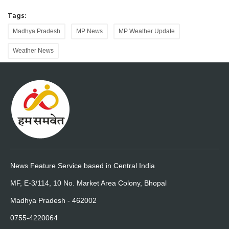
Tags:
Madhya Pradesh
MP News
MP Weather Update
Weather News
News Feature Service based in Central India
MF, E-3/114, 10 No. Market Area Colony, Bhopal
Madhya Pradesh - 462002
0755-4220064