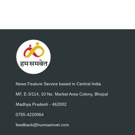
News Feature Service based in Central India
MF, E-3/114, 10 No. Market Area Colony, Bhopal
Madhya Pradesh - 462002
0755-4220064
feedback@humsamvet.com