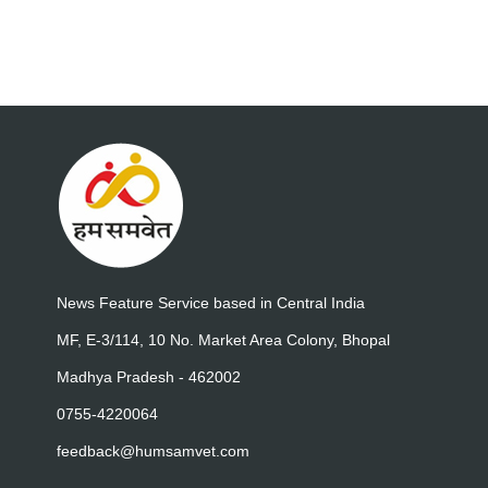
News Feature Service based in Central India
MF, E-3/114, 10 No. Market Area Colony, Bhopal
Madhya Pradesh - 462002
0755-4220064
feedback@humsamvet.com