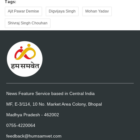
Tags:
Ajit Pawar Demise
Digvijaya Singh
Mohan Yadav
Shivraj Singh Chouhan
News Feature Service based in Central India
MF, E-3/114, 10 No. Market Area Colony, Bhopal
Madhya Pradesh - 462002
0755-4220064
feedback@humsamvet.com