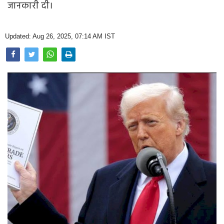
जानकारी दी।
Opinion
Health & Lifestyle
Updated: Aug 26, 2025, 07:14 AM IST
Photo Gallery
Home