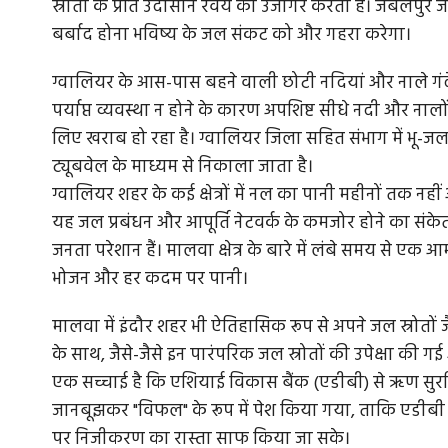
स्रोतों के प्रति उदासीन रवैये को उजागर करती है। जबलपुर जै
बर्बाद होना भविष्य के जल संकट को और गहरा करेगा।
ग्वालियर के आस-पास बहने वाली छोटी नदियां और नाले गंदे पानी 
स, पैरा
आदिवासी महिलाओं को संपत्ति पर अधिकार का
पर्याप्त व्यवस्था न होने के कारण अपशिष्ट सीधे नदी और नालों 
ऐतिहासिक फैसला
लिए खराब हो रहा है। ग्वालियर जिला सहित संभाग में भू-जल 
ट्यूबवेल के माध्यम से निकाला जाता है।
ैरा एथलीट शर्मीला
यह फैसला व्यापक महत्व रखता है क्योंकि यह आदिवासी समुद
ग्वालियर शहर के कई क्षेत्रों में नल का पानी महीनों तक नही
लैंगिक न्याय के बारे...
यह जल प्रबंधन और आपूर्ति नेटवर्क के कमजोर होने का संके
जनता परेशान हैं। मालवा क्षेत्र के बारे में लंबे समय से 
भोजन और हर कदम पर पानी।
मालवा में इंदौर शहर भी ऐतिहासिक रूप से अपने जल स्रोतों
के साथ, जैसे-जैसे इन पारंपरिक जल स्रोतों की उपेक्षा की ग
एक सच्चाई है कि एशियाई विकास बैंक (एडीबी) से ऋण सुरक्
जानबूझकर "विफल" के रूप में पेश किया गया, ताकि एडीबी क
पर निजीकरण का रास्ता साफ किया जा सके।