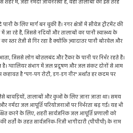
से शहर में, जहां नर्मदा जीवनरेखा है, वहां तालाबों का इस तरह
के लिए मार्ग बन चुकी हैं। नगर क्षेत्रों में सीवेज ट्रीटमेंट की
कुलगाम में टारगेट किलिंग, आतंकियों ने नाम पूछकर मारी
में जा रहे हैं, जिससे नदियों और तालाबों का पानी स्वास्थ्य के
गोली,...
का स्तर तेजी से गिर रहा है क्योंकि ज़्यादातर पानी बोरवेल और
ायों में
दक्षिण कश्मीर के कुलगाम में शुक्रवार रात आतंकियों ने ईंट भट्ठे
ं आता, जिससे लोग बोतलबंद और टैंकर के पानी पर निर्भर रहते हैं।
पर हमला कर छत्तीसगढ़...
त है। ग्वालियर संभाग में जल प्रदूषण और जल संकट दोनों से आम
एक आम कहावत है "पग-पग रोटी, डग-डग नीर" अर्थात हर कदम पर
 जैसे बावड़ियों, तालाबों और कुओं के लिए जाना जाता था। समय
ई और नर्मदा जल आपूर्ति परियोजनाओं पर निर्भरता बढ़ गई। यह भी
षित करने के लिए, शहरी सार्वजनिक जल आपूर्ति प्रणाली को
ी शर्तों के तहत सार्वजनिक-निजी भागीदारी (पीपीपी) के नाम