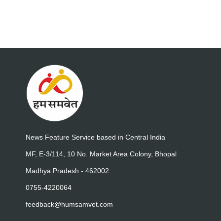
News Feature Service based in Central India
MF, E-3/114, 10 No. Market Area Colony, Bhopal
Madhya Pradesh - 462002
0755-4220064
feedback@humsamvet.com