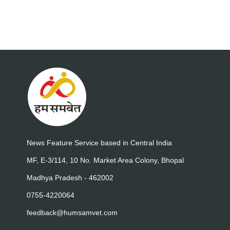
News Feature Service based in Central India
MF, E-3/114, 10 No. Market Area Colony, Bhopal
Madhya Pradesh - 462002
0755-4220064
feedback@humsamvet.com