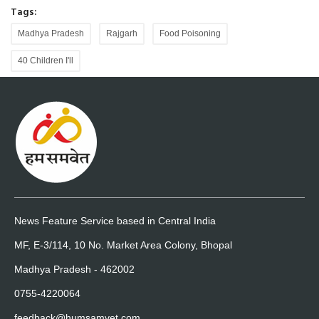
Tags:
Madhya Pradesh
Rajgarh
Food Poisoning
40 Children I'll
News Feature Service based in Central India
MF, E-3/114, 10 No. Market Area Colony, Bhopal
Madhya Pradesh - 462002
0755-4220064
feedback@humsamvet.com