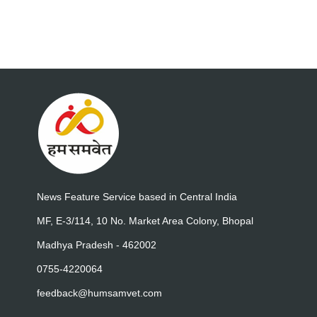
News Feature Service based in Central India
MF, E-3/114, 10 No. Market Area Colony, Bhopal
Madhya Pradesh - 462002
0755-4220064
feedback@humsamvet.com