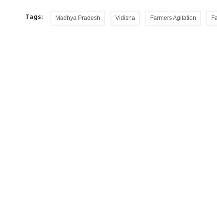
Tags:
Madhya Pradesh
Vidisha
Farmers Agitation
Fa