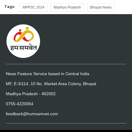
Tags:
MPPSC 2024
Madhya Pradesh
Bhopal News
News Feature Service based in Central India
MF, E-3/114, 10 No. Market Area Colony, Bhopal
Madhya Pradesh - 462002
0755-4220064
feedback@humsamvet.com