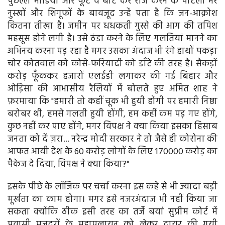
पुछल्ले मीडिया और फूट व बांट कर राज करने के पोटली भर
नुस्खों और शिगूफों के बावजूद उन्हें पता है कि जन-आक्रोश
कितना तीखा है। जमीन पर धधकती गुस्से की आग की तपिश
महसूस होने लगी है। उसे ठंडा करने के लिए गलतियां मानने का
अभिनय करना पड़ रहा है मगर उसका अंदाज भी रंगे हाथों पकड़ा
चोर कोतवाल को कोसे-फरियादी को डाँटे की तरह है। सैकड़ों
करोड़ फूँककर हजारों एलईडी लगाकर की गई बिहार और
ओड़िसा की आभासीय रैलियों में बोलते हुए अमित शाह ने
फ़रमाया कि "हमारी तो कहीं चूक भी हुयी होंगी पर हमारी निष्ठा
बरोबर थी, हमसे गलती हुयी होंगी, हम कहीं कम पड़ गए होंगे,
कुछ नहीं कर पाए होंगे, मगर विपक्ष ने क्या किया इसका हिसाब
जनता को दें ज़रा... नरेन्द्र मोदी सरकार ने तो जैसे ही कोरोना की
आफत आयी देश के 60 करोड़ लोगों के लिए 170000 करोड़ का
पैकेज दे दिया, विपक्ष ने क्या किया?"
इसके पीछे के लॉजिक पर चर्चा करना इस कहे से भी ज्यादा बड़ी
मूर्खता का काम होगा। मगर इसे नजरअंदाज भी नहीं किया जा
सकता क्योंकि ठीक इसी तरह का तर्जे बयां सुप्रीम कोर्ट में
प्रवासी मजदूरों के महापलायन को लेकर दायर की गयी