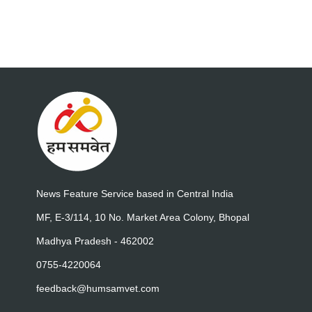
News Feature Service based in Central India
MF, E-3/114, 10 No. Market Area Colony, Bhopal
Madhya Pradesh - 462002
0755-4220064
feedback@humsamvet.com