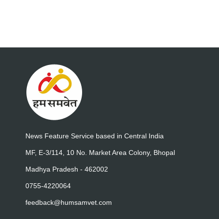
News Feature Service based in Central India
MF, E-3/114, 10 No. Market Area Colony, Bhopal
Madhya Pradesh - 462002
0755-4220064
feedback@humsamvet.com