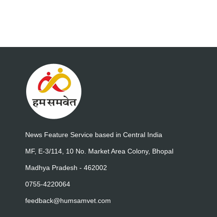
News Feature Service based in Central India
MF, E-3/114, 10 No. Market Area Colony, Bhopal
Madhya Pradesh - 462002
0755-4220064
feedback@humsamvet.com