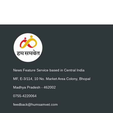
News Feature Service based in Central India
MF, E-3/114, 10 No. Market Area Colony, Bhopal
Madhya Pradesh - 462002
0755-4220064
feedback@humsamvet.com