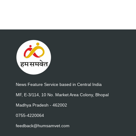
News Feature Service based in Central India
MF, E-3/114, 10 No. Market Area Colony, Bhopal
Madhya Pradesh - 462002
0755-4220064
feedback@humsamvet.com