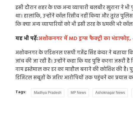
इसी दौरान शहर के एक अन्य व्यापारी बलबीर खुराना ने भी पु
था। हालांकि, उन्होंने कॉल रिसीव नहीं किया और तुरंत पुल
कि क्या अन्य व्यापारियों को भी इसी तरह के धमकी भरे कॉल य
 ज्योतिरादित्य
बापू से सवाल कीजिए
यह भी पढ़ें:
अशोकनगर में MD ड्रग्स फैक्ट्री का भंडाफोड
अहिंसा मानवता के हाथ में महानतम ताकत है। यह मनुष्य
असाधारण प्रतिभा से विकसित...
अशोकनगर के एडिशनल एसपी गजेंद्र सिंह कंवर ने बताया कि
यानी सिंधिया घराने
जांच की जा रही है। उन्होंने कहा कि यह पुष्टि करना जरूरी है
नाम इस्तेमाल कर डर का माहौल बनाने की कोशिश की है। पु
डिजिटल सबूतों के जरिए आरोपियों तक पहुंचने का प्रयास कर
Tags:
Madhya Pradesh
MP News
Ashoknagar News