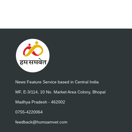
News Feature Service based in Central India
MF, E-3/114, 10 No. Market Area Colony, Bhopal
Madhya Pradesh - 462002
0755-4220064
feedback@humsamvet.com