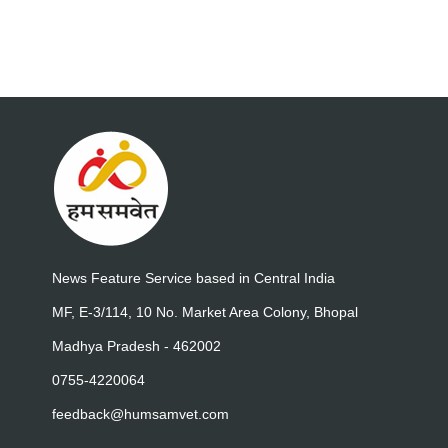
News Feature Service based in Central India
MF, E-3/114, 10 No. Market Area Colony, Bhopal
Madhya Pradesh - 462002
0755-4220064
feedback@humsamvet.com