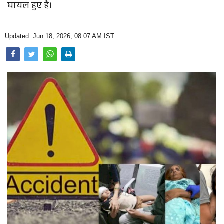
घायल हुए हैं।
Opinion
Health & Lifestyle
Updated: Jun 18, 2026, 08:07 AM IST
Photo Gallery
Home