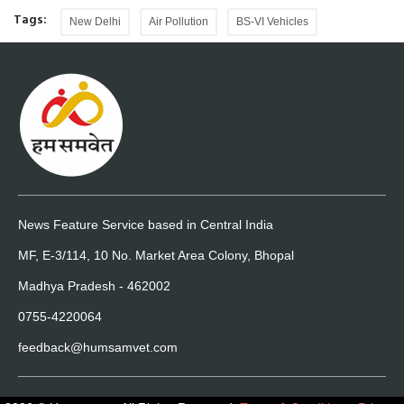
Tags:
New Delhi
Air Pollution
BS-VI Vehicles
News Feature Service based in Central India
MF, E-3/114, 10 No. Market Area Colony, Bhopal
Madhya Pradesh - 462002
0755-4220064
feedback@humsamvet.com