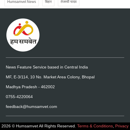
Humsamvet News
बिहार
तेजस्वी यादव
News Feature Service based in Central India
MF, E-3/114, 10 No. Market Area Colony, Bhopal
Madhya Pradesh - 462002
0755-4220064
feedback@humsamvet.com
2026 © Humsamvet All Rights Reserved.
Terms & Conditions
,
Privacy