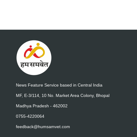
News Feature Service based in Central India
MF, E-3/114, 10 No. Market Area Colony, Bhopal
Madhya Pradesh - 462002
0755-4220064
feedback@humsamvet.com