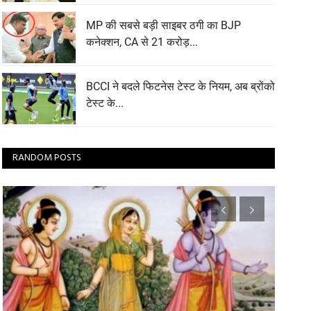
MP की सबसे बड़ी साइबर ठगी का BJP
कनेक्शन, CA से 21 करोड़...
BCCI ने बदले फिटनेस टेस्ट के नियम, अब ब्रोंको
टेस्ट के...
RANDOM POSTS