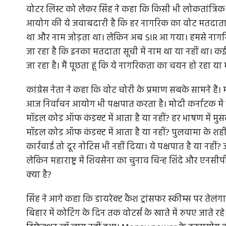
वोटर लिस्ट को लेकर सिंह ने कहा कि किसी भी लोकतांत्रिक 
आयोग की ये जवाबदारी है कि हर नागरिक का वोट मतदाता सू
था और नाम जोड़ता था। लेकिन अब SIR आ गया। हमसे नागरिकत
जा रहा है कि इनका मतदाता सूची में नाम था या नहीं था। कई ल
ो बड़ा आंदोलन
दतिया विधानसभा उपचुनाव: पीतांबरा माई के दर
पहुंचे दिग्विजय...
जा रहा है। मैं पूछता हूं कि ये नागरिकता का चयन हो रहा य
लगाया कि बिहार में
दतिया उपचुनाव को लेकर पूर्व सीएम दिग्विजय सिंह ने कह
कांग्रेस नेता ने कहा कि वोट चोरी के प्रमाण सबके सामने हैं। म
कांग्रेस प्रत्याशी घनश्याम...
आज निर्वाचन आयोग भी पक्षपात करता है। मोदी कर्नाटक मे
मॉडल कोड ऑफ कंडक्ट में आता है या नहीं? हर भाषण में मुसल
मॉडल कोड ऑफ कंडक्ट में आता है या नहीं? पुलवामा के शहीद
कार्रवाई तो दूर नोटिस भी नहीं दिया। ये पक्षपात है या नहीं
लेकिन महाराष्ट्र में शिवसेना का चुनाव चिन्ह शिंदे और एनसी
क्या है?
सिंह ने आगे कहा कि डायरेक्ट कैश ट्रांसफर स्कीम्स पर ते
बिहार में कोटिंग के दिन तक वोटर्स के खाते में रुपए जाते