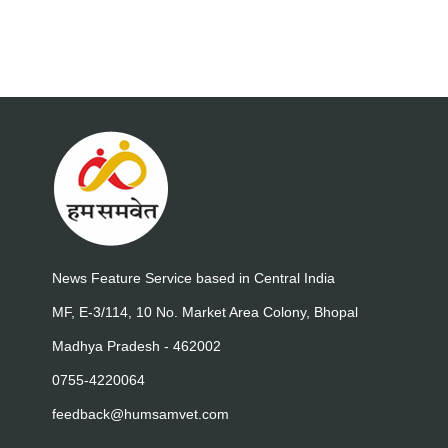
News Feature Service based in Central India
MF, E-3/114, 10 No. Market Area Colony, Bhopal
Madhya Pradesh - 462002
0755-4220064
feedback@humsamvet.com