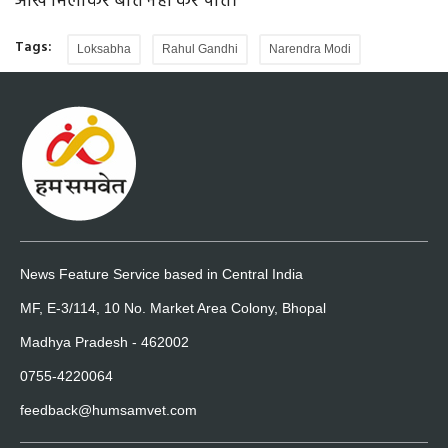
आंख मिलाकर बात नहीं कर पाते।
Tags:
Loksabha
Rahul Gandhi
Narendra Modi
News Feature Service based in Central India
MF, E-3/114, 10 No. Market Area Colony, Bhopal
Madhya Pradesh - 462002
0755-4220064
feedback@humsamvet.com