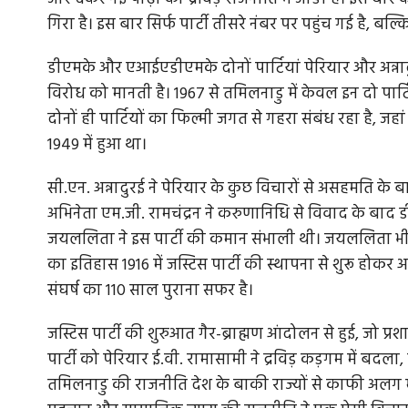
गिरा है। इस बार सिर्फ पार्टी तीसरे नंबर पर पहुंच गई है, बल्क
डीएमके और एआईएडीएमके दोनों पार्टियां पेरियार और अन्नादुरई
विरोध को मानती है। 1967 से तमिलनाडु में केवल इन दो पार्टियों
ा आदेश दिया,
जी भाईसाहब जी: शिवराज सिंह चौहान का रास्‍त
खड़ी...
दोनों ही पार्टियों का फिल्मी जगत से गहरा संबंध रहा है, 
1949 में हुआ था।
े साथ हुई बर्बरता
MP Politics: एक तरह से राजनीतिक संन्‍यास की घोष
चुकी उमा भारती फिर पुराने तेवर...
सी.एन. अन्नादुरई ने पेरियार के कुछ विचारों से असहमति के 
अभिनेता एम.जी. रामचंद्रन ने करुणानिधि से विवाद के बाद
जयललिता ने इस पार्टी की कमान संभाली थी। जयललिता भी दक
का इतिहास 1916 में जस्टिस पार्टी की स्थापना से शुरू 
संघर्ष का 110 साल पुराना सफर है।
जस्टिस पार्टी की शुरुआत गैर-ब्राह्मण आंदोलन से हुई, जो प्रश
पार्टी को पेरियार ई.वी. रामासामी ने द्रविड़ कड़गम में बदला, 
तमिलनाडु की राजनीति देश के बाकी राज्यों से काफी अलग मान