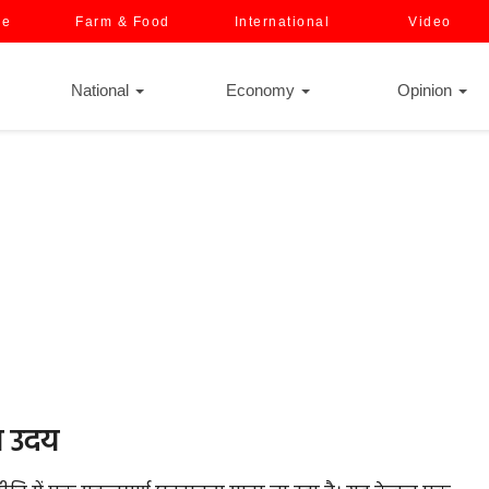
ce
Farm & Food
International
Video
National
Economy
Opinion
का उदय