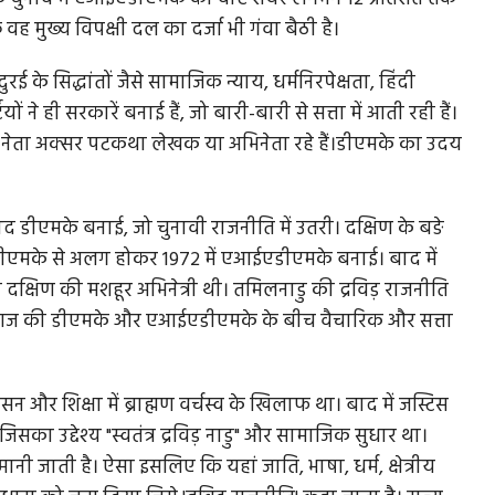
ि वह मुख्य विपक्षी दल का दर्जा भी गंवा बैठी है।
 के सिद्धांतों जैसे सामाजिक न्याय, धर्मनिरपेक्षता, हिंदी
 ने ही सरकारें बनाई हैं, जो बारी-बारी से सत्ता में आती रही हैं।
ा रोक कर
दतिया उपचुनाव में करारी हार के बाद BJP में आत्ममंथन
का...
जहां नेता अक्सर पटकथा लेखक या अभिनेता रहे हैं।डीएमके का उदय
णा कर
मीडिया सूत्रों के मुताबिक, पार्टी की आंतरिक रिपोर्ट में शहरी दतिया
के कुछ पार्षदों...
बाद डीएमके बनाई, जो चुनावी राजनीति में उतरी। दक्षिण के बङे
 डीएमके से अलग होकर 1972 में एआईएडीएमके बनाई। बाद में
्षिण की मशहूर अभिनेत्री थी। तमिलनाडु की द्रविड़ राजनीति
होकर आज की डीएमके और एआईएडीएमके के बीच वैचारिक और सत्ता
ासन और शिक्षा में ब्राह्मण वर्चस्व के खिलाफ था। बाद में जस्टिस
जिसका उद्देश्य "स्वतंत्र द्रविड़ नाडु" और सामाजिक सुधार था।
ी जाती है। ऐसा इसलिए कि यहां जाति, भाषा, धर्म, क्षेत्रीय