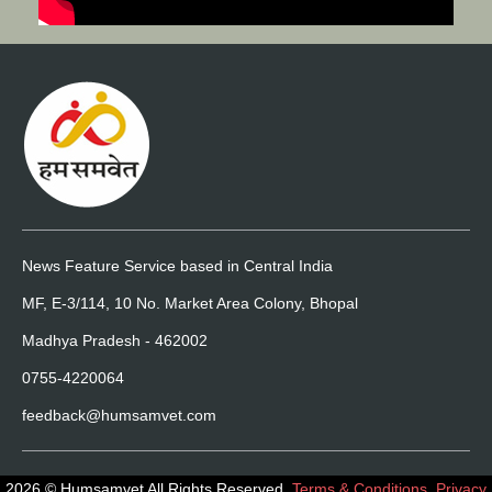
News Feature Service based in Central India
MF, E-3/114, 10 No. Market Area Colony, Bhopal
Madhya Pradesh - 462002
0755-4220064
feedback@humsamvet.com
2026 © Humsamvet All Rights Reserved.
Terms & Conditions
,
Privacy